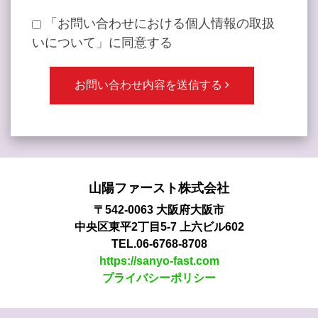
個人情報の第三者提供について
「お問い合わせにおける個人情報の取扱
取得した個人情報は法令等による場合を除い
て第三者に提供することはありません。
いについて」に同意する
個人情報の取扱いの委託について
当社の安全管理基準に基づいて評価した委託
先に委託します。
個人情報を与えなかった場合に生じる結果
個人情報を与えることは任意です。個人情報
に関する情報の一部をご提供いただけない場
合は、お問い合わせ内容に回答できない可能
性があります。
山陽ファースト株式会社
開示対象個人情報の開示等および問い合わせ
〒542-0063 大阪府大阪市
窓口について
中央区東平2丁目5-7 上六ビル602
ご本人からの求めにより、当社が保有する開
TEL.06-6768-8708
示対象個人情報に関する開示、利用目的の通
https://sanyo-fast.com
知、内容の訂正・追加または削除、利用停
プライバシーポリシー
止、消去および第三者提供の停止(以下、開示
等という)に応じます。
開示等に応ずる窓口は、下記「当社の個人情