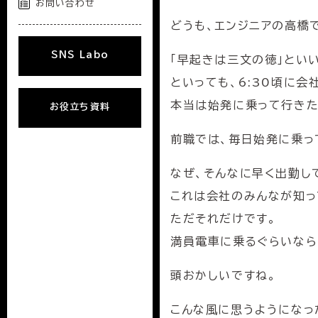
お問い合わせ
お問い合わせ
どうも、エンジニアの高橋
SNS Labo
SNS Labo
「早起きは三文の徳」とい
といっても、6:30頃に会
本当は始発に乗って行きた
お役立ち資料
お役立ち資料
前職では、毎日始発に乗っ
なぜ、そんなに早く出勤し
これは会社のみんなが知っ
ただそれだけです。
満員電車に乗るぐらいなら
頭おかしいですね。
こんな風に思うようになっ